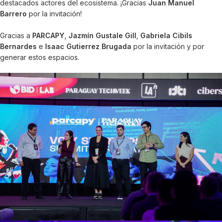
destacados actores del ecosistema. ¡Gracias
Juan Manuel
Barrero
por la invitación!
Gracias a
PARCAPY
,
Jazmín Gustale Gill
,
Gabriela Cibils
Bernardes
e
Isaac Gutierrez Brugada
por la invitación y por
generar estos espacios.