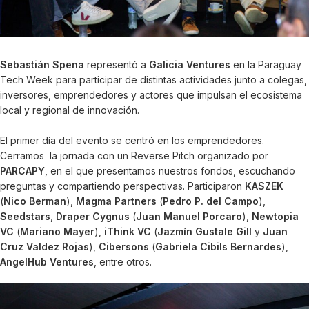
Sebastián Spena
representó a
Galicia Ventures
en la Paraguay
Tech Week para participar de distintas actividades junto a colegas,
inversores, emprendedores y actores que impulsan el ecosistema
local y regional de innovación.
El primer día del evento se centró en los emprendedores.
Cerramos la jornada con un Reverse Pitch organizado por
PARCAPY
, en el que presentamos nuestros fondos, escuchando
preguntas y compartiendo perspectivas. Participaron
KASZEK
(
Nico Berman
),
Magma Partners
(
Pedro P. del Campo
),
Seedstars
,
Draper Cygnus
(
Juan Manuel Porcaro
),
Newtopia
VC
(
Mariano Mayer
),
iThink VC
(
Jazmín Gustale Gill
y
Juan
Cruz Valdez Rojas
),
Cibersons
(
Gabriela Cibils Bernardes
),
AngelHub Ventures
, entre otros.