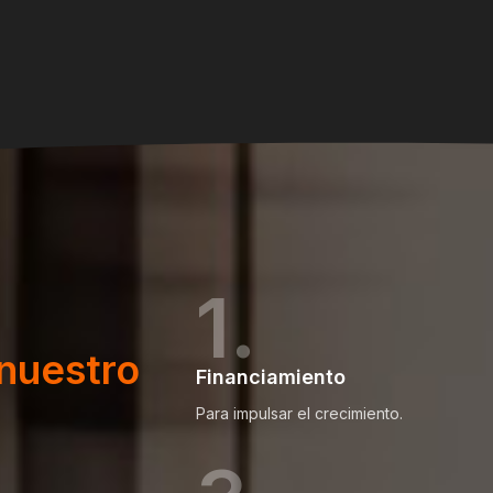
1.
 nuestro
Financiamiento
Para impulsar el crecimiento.