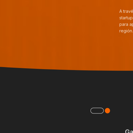
A trav
startu
para a
región.
Ga