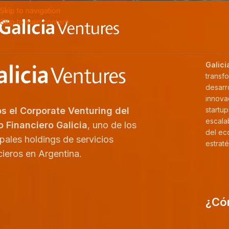
Skip to navigation
Skip to main content
Galici
transf
desarr
innova
s el Corporate Venturing del
startu
escala
 Financiero Galicia
, uno de los
del ec
ipales holdings de servicios
estrat
cieros en Argentina.
¿Có