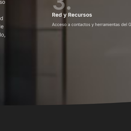
3.
eso
Red y Recursos
ad
Acceso a contactos y herramientas del 
de
do,