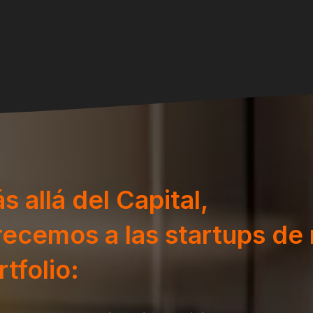
s allá del Capital,
recemos a las startups de
rtfolio: