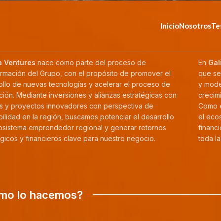
Inicio
Nosotros
Te
a Ventures
nace como parte del proceso de
En
Gal
ormación del Grupo, con el propósito de promover el
que se
ollo de nuevas tecnologías y acelerar el proceso de
y mode
ción. Mediante inversiones y alianzas estratégicas con
crecimi
ps y proyectos innovadores con perspectiva de
Como 
bilidad en la región, buscamos potenciar el desarrollo
el eco
osistema emprendedor regional y generar retornos
financi
égicos y financieros clave para nuestro negocio.
toda l
mo lo hacemos?