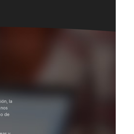
ión, la
 nos
no de
reas y