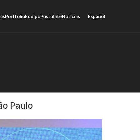
sis
Portfolio
Equipo
Postulate
Noticias
Español
ão Paulo