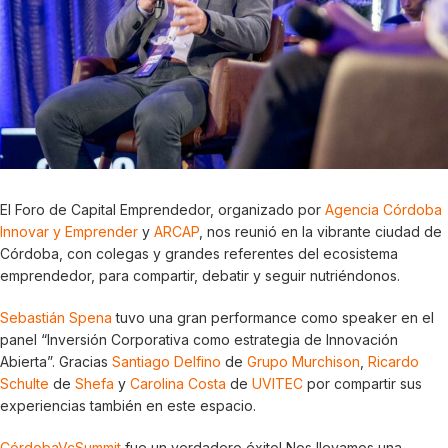
El Foro de Capital Emprendedor, organizado por
Agencia Córdoba
Innovar y Emprender
y
ARCAP
, nos reunió en la vibrante ciudad de
Córdoba, con colegas y grandes referentes del ecosistema
emprendedor, para compartir, debatir y seguir nutriéndonos.
Sebastián Spena
tuvo una gran performance como speaker en el
panel “Inversión Corporativa como estrategia de Innovación
Abierta”. Gracias
Santiago Delfino
de
Grupo Murchison
,
Ricardo
Schulte
de
Shefa
y
Carolina Costa
de
UVITEC
por compartir sus
experiencias también en este espacio.
CórdobaVcSummit
fue un verdadero éxito! Nos llevamos una